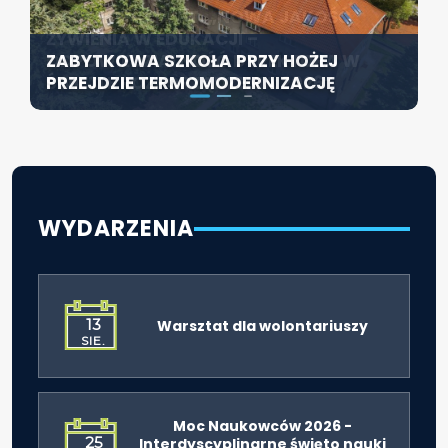
KONFERENCJA PT. „NOWA JAKOŚĆ
SZCZECIN ROZWIJA EDUKACJĘ
ŻYWIENIA W EDUKACJI –
WŁĄCZAJĄCĄ - NOWE
ZABYTKOWA SZKOŁA PRZY HOŻEJ
ODPOWIEDZIALNOŚĆ DYREKTORA W
SPECJALISTYCZNE CENTRUM
PRZEJDZIE TERMOMODERNIZACJĘ
ŚWIETLE ROZPORZĄDZENIA 2026”
ROZPOCZYNA DZIAŁALNOŚĆ
WYDARZENIA
13
Warsztat dla wolontariuszy
SIE.
Moc Naukowców 2026 -
25
Interdyscyplinarne święto nauki