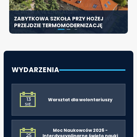
KONFERENCJA PT. „NOWA JAKOŚĆ
SZCZECIN ROZWIJA EDUKACJĘ
ŻYWIENIA W EDUKACJI –
WŁĄCZAJĄCĄ - NOWE
ZABYTKOWA SZKOŁA PRZY HOŻEJ
ODPOWIEDZIALNOŚĆ DYREKTORA W
SPECJALISTYCZNE CENTRUM
PRZEJDZIE TERMOMODERNIZACJĘ
ŚWIETLE ROZPORZĄDZENIA 2026”
ROZPOCZYNA DZIAŁALNOŚĆ
WYDARZENIA
13
Warsztat dla wolontariuszy
SIE.
Moc Naukowców 2026 -
25
Interdyscyplinarne święto nauki