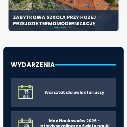
KONFERENCJA PT. „NOWA JAKOŚĆ
SZCZECIN ROZWIJA EDUKACJĘ
ŻYWIENIA W EDUKACJI –
WŁĄCZAJĄCĄ - NOWE
ZABYTKOWA SZKOŁA PRZY HOŻEJ
ODPOWIEDZIALNOŚĆ DYREKTORA W
SPECJALISTYCZNE CENTRUM
PRZEJDZIE TERMOMODERNIZACJĘ
ŚWIETLE ROZPORZĄDZENIA 2026”
ROZPOCZYNA DZIAŁALNOŚĆ
WYDARZENIA
13
Warsztat dla wolontariuszy
SIE.
Moc Naukowców 2026 -
25
Interdyscyplinarne święto nauki