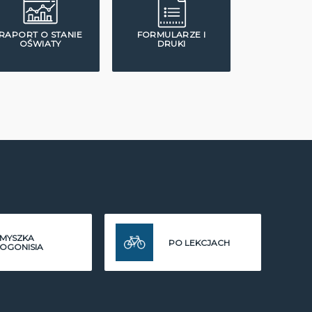
RAPORT O STANIE
FORMULARZE I
OŚWIATY
DRUKI
MYSZKA
PO LEKCJACH
OGONISIA