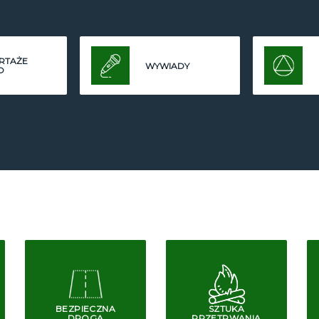
RTAŻE
WYWIADY
O
BEZPIECZNA
SZTUKA
DROGA
PRZETRWANIA