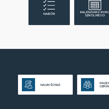
KALENDARZ ROK
NABÓR
SZKOLNEGO
PRZE
NAUKI ŚCISŁE
OBYW