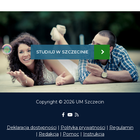
STUDIUJ W SZCZECINIE
Copyright © 2026 UM Szczecin
Portal Edukacyjny na Facebooku
kanał Youtube Portalu Edukac
RSS aktualności Portalu E
Deklaracja dostępności
|
Polityka prywatności
|
Regulamin
|
Redakcja
|
Pomoc
|
Instrukcja