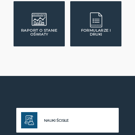
RAPORT O STANIE
FORMULARZE I
OŚWIATY
DRUKI
NAUKI ŚCISŁE