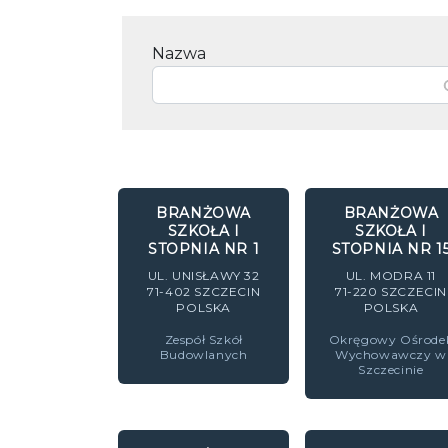
Nazwa
BRANŻOWA
BRANŻOWA
SZKOŁA I
SZKOŁA I
STOPNIA NR 1
STOPNIA NR 1
UL. UNISŁAWY 32
UL. MODRA 11
71-402
SZCZECIN
71-220
SZCZECIN
POLSKA
POLSKA
Zespół Szkół
Okręgowy Ośrode
Budowlanych
Wychowawczy w
Szczecinie