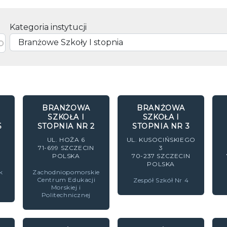
Kategoria instytucji
BRANŻOWA
BRANŻOWA
SZKOŁA I
SZKOŁA I
5
STOPNIA NR 2
STOPNIA NR 3
UL. HOŻA 6
UL. KUSOCIŃSKIEGO
71-699
SZCZECIN
3
POLSKA
70-237
SZCZECIN
POLSKA
k
Zachodniopomorskie
Centrum Edukacji
Zespół Szkół Nr 4
Morskiej i
Politechnicznej