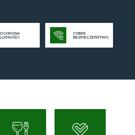
OCHRONA
CYBER
LUDNOŚCI
BEZPIECZEŃSTWO