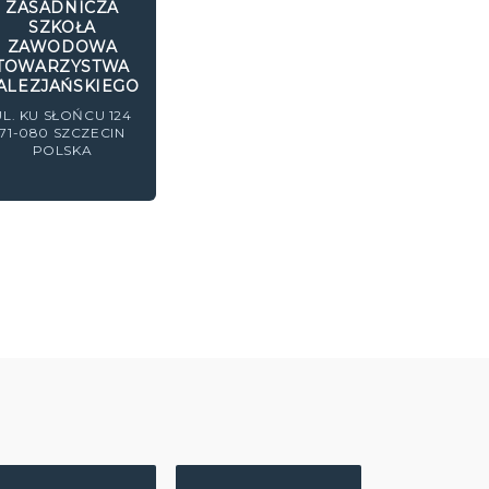
ZASADNICZA
SZKOŁA
ZAWODOWA
TOWARZYSTWA
ALEZJAŃSKIEGO
UL. KU SŁOŃCU 124
71-080
SZCZECIN
POLSKA