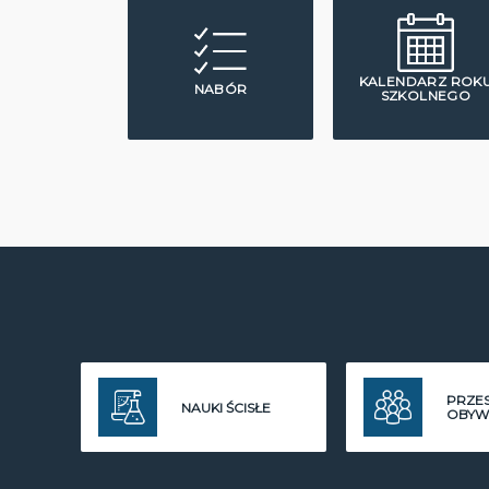
KALENDARZ ROK
NABÓR
SZKOLNEGO
PRZE
NAUKI ŚCISŁE
OBYW