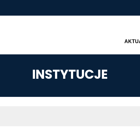
Main n
AKTU
INSTYTUCJE
AWIGACYJNA