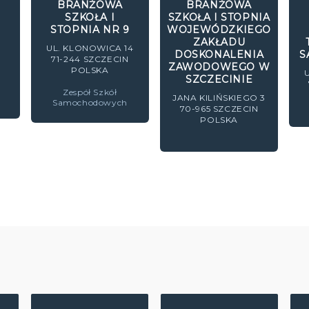
BRANŻOWA
BRANŻOWA
SZKOŁA I
SZKOŁA I STOPNIA
STOPNIA NR 9
WOJEWÓDZKIEGO
8
ZAKŁADU
UL. KLONOWICA 14
DOSKONALENIA
S
71-244
SZCZECIN
N
ZAWODOWEGO W
POLSKA
SZCZECINIE
Zespół Szkół
JANA KILIŃSKIEGO 3
Samochodowych
70-965
SZCZECIN
POLSKA