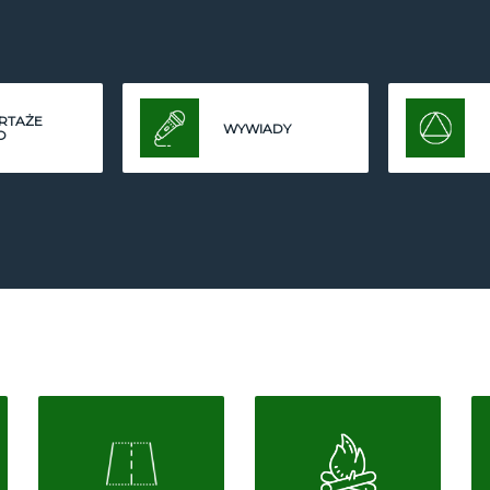
RTAŻE
WYWIADY
O