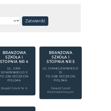
BRANŻOWA
BRANŻOWA
SZKOŁA I
SZKOŁA I
STOPNIA NR 4
STOPNIA NR 5
UL. GEN.
UL.CHMIELEWSKIEGO
SOWIŃSKIEGO 3
19
70-236
SZCZECIN
70-028
SZCZECIN
POLSKA
POLSKA
Zespół Szkół Nr 6
Zespół Szkół
Rzemieślniczych