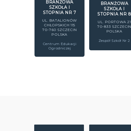
BRANŻOWA
BRANŻOWA
SZKOŁA I
SZKOŁA I
STOPNIA NR 7
STOPNIA NR 
UL. BATALIONÓW
UL. PORTOWA 21
CHŁOPSKICH 115
70-833
SZCZECI
70-760
SZCZECIN
POLSKA
POLSKA
Zespół Szkół Nr 2
Centrum Edukacji
Ogrodniczej