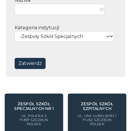
Nazwa
Kategoria instytucji
ZESPÓŁ SZKÓŁ
ZESPÓŁ SZKÓŁ
SPECJALNYCH NR 1
SZPITALNYCH
UL. POLICKA 3
UL. UNII LUBELSKIEJ 1
71-837
SZCZECIN
71-252
SZCZECIN
POLSKA
POLSKA