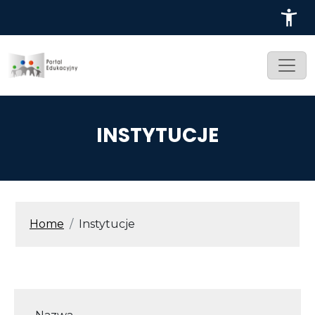
Przejdź do treści
INSTYTUCJE
ŚCIEŻKA NAWIGACYJNA
Home
Instytucje