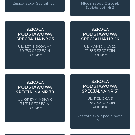
Zespół Szkół Szpitalnych
Młodzieżowy Ośrodek
Socjoterapii Nr 2
SZKOŁA
SZKOŁA
PODSTAWOWA
PODSTAWOWA
SPECJALNA NR 25
SPECJALNA NR 26
UL. LETNISKOWA 1
UL. KAMIENNA 22
70-763
SZCZECIN
71-883
SZCZECIN
POLSKA
POLSKA
SZKOŁA
SZKOŁA
PODSTAWOWA
PODSTAWOWA
SPECJALNA NR 31
SPECJALNA NR 30
UL. POLICKA 3
UL. GRZYMIŃSKA 6
71-837
SZCZECIN
71-711
SZCZECIN
POLSKA
POLSKA
Zespół Szkół Specjalnych
Nr 1