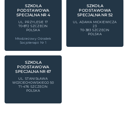
SZKOŁA
SZKOŁA
PODSTAWOWA
PODSTAWOWA
SPECJALNA NR 4
SPECJALNA NR 52
UL. PRZYLESIE 17
UL. ADAMA MICKIEWICZA
70-872
SZCZECIN
23
POLSKA
70-383
SZCZECIN
POLSKA
Młodzieżowy Ośrodek
Socjoterapii Nr 1
SZKOŁA
PODSTAWOWA
SPECJALNA NR 67
UL. STANISŁAWA
WOJCIECHOWSKIEGO 50
71-476
SZCZECIN
POLSKA