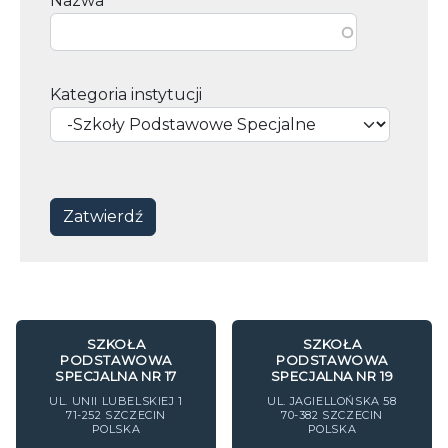
Nazwa
Kategoria instytucji
SZKOŁA
SZKOŁA
PODSTAWOWA
PODSTAWOWA
SPECJALNA NR 17
SPECJALNA NR 19
UL. UNII LUBELSKIEJ 1
UL. JAGIELLOŃSKA 58
71-252
SZCZECIN
70-382
SZCZECIN
POLSKA
POLSKA