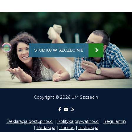
STUDIUJ W SZCZECINIE
Copyright © 2026 UM Szczecin
Portal Edukacyjny na Facebooku
kanał Youtube Portalu Edukac
RSS aktualności Portalu E
Deklaracja dostępności
|
Polityka prywatności
|
Regulamin
|
Redakcja
|
Pomoc
|
Instrukcja