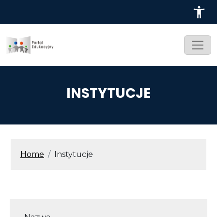
Przejdź do treści
INSTYTUCJE
ŚCIEŻKA NAWIGACYJNA
Home
Instytucje