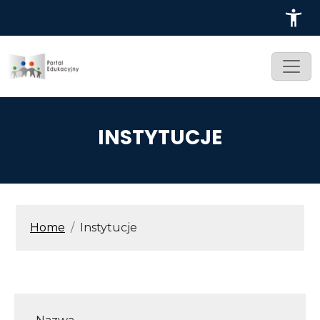
Przejdź do treści
INSTYTUCJE
ŚCIEŻKA NAWIGACYJNA
Home
Instytucje