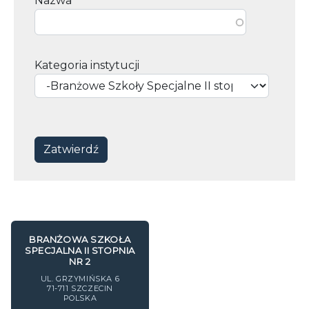
Nazwa
Kategoria instytucji
BRANŻOWA SZKOŁA
SPECJALNA II STOPNIA
NR 2
UL. GRZYMIŃSKA 6
71-711
SZCZECIN
POLSKA