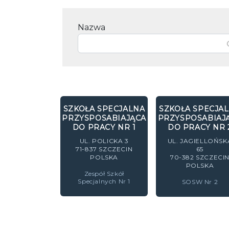
Nazwa
SZKOŁA SPECJALNA
SZKOŁA SPECJA
PRZYSPOSABIAJĄCA
PRZYSPOSABIAJ
DO PRACY NR 1
DO PRACY NR 
UL. POLICKA 3
UL. JAGIELLOŃSK
71-837
SZCZECIN
65
POLSKA
70-382
SZCZECI
POLSKA
Zespół Szkół
Specjalnych Nr 1
SOSW Nr 2