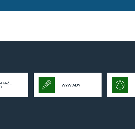
RTAŻE
WYWIADY
O