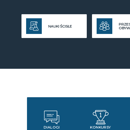
PRZE
NAUKI ŚCISŁE
OBYW
DIALOGI
KONKURSY