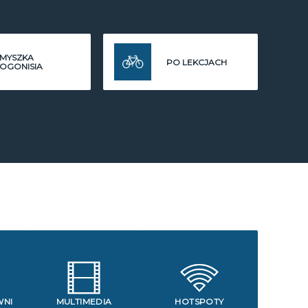
MYSZKA
PO LEKCJACH
OGONISIA
WNI
MULTIMEDIA
HOTSPOTY