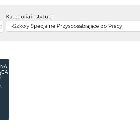
Kategoria instytucji
LNA
ĄCA
2
A
N