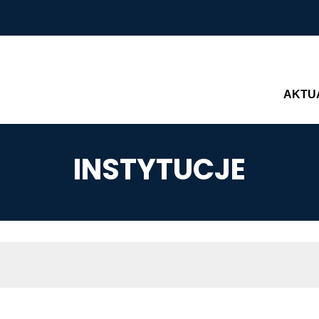
Main n
AKTU
INSTYTUCJE
AWIGACYJNA