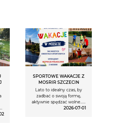
U
SPORTOWE WAKACJE Z
J
MOSRIR SZCZECIN
Lato to idealny czas, by
a
zadbać o swoją formę,
aktywnie spędzać wolne…...
..
2026-07-01
02