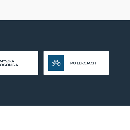
MYSZKA
PO LEKCJACH
OGONISIA