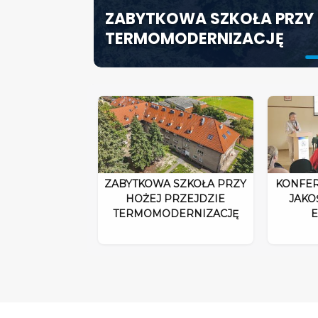
ZABYTKOWA SZKOŁA PRZY 
ODPOWIEDZIALNOŚĆ DYRE
SZCZECIN ROZWIJA EDUK
TERMOMODERNIZACJĘ
ROZPORZĄDZENIA 2026”
SPECJALISTYCZNE CENTR
ZABYTKOWA SZKOŁA PRZY
KONFER
HOŻEJ PRZEJDZIE
JAKO
TERMOMODERNIZACJĘ
E