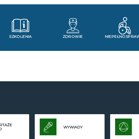
SZKOLENIA
ZDROWIE
NIEPEŁNOSPRA
RTAŻE
WYWIADY
O