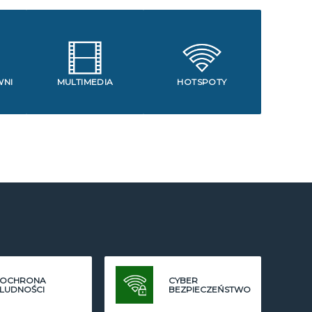
WNI
MULTIMEDIA
HOTSPOTY
OCHRONA
CYBER
LUDNOŚCI
BEZPIECZEŃSTWO