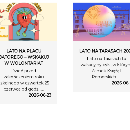
LATO NA PLACU
LATO NA TARASACH 20
BATOREGO – WSKAKUJ
Lato na Tarasach to
W WOLONTARIAT
wakacyjny cykl, w który
Dzień przed
Zamek Książąt
zakończeniem roku
Pomorskich…...
szkolnego w czwartek 25
2026-06-
czerwca od godz…...
2026-06-23