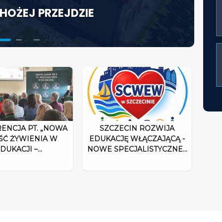
HOŻEJ PRZEJDZIE
KTORA W ŚWIETLE
ACJĘ WŁĄCZAJĄCĄ - NOWE
UM ROZPOCZYNA DZIAŁALNOŚĆ
ENCJA PT. „NOWA
SZCZECIN ROZWIJA
ŚĆ ŻYWIENIA W
EDUKACJĘ WŁĄCZAJĄCĄ -
DUKACJI –…
NOWE SPECJALISTYCZNE…