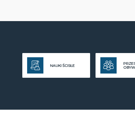
PRZE
NAUKI ŚCISŁE
OBYW