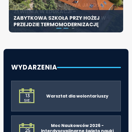
KONFERENCJA PT. „NOWA JAKOŚĆ
SZCZECIN ROZWIJA EDUKACJĘ
ŻYWIENIA W EDUKACJI –
WŁĄCZAJĄCĄ - NOWE
ZABYTKOWA SZKOŁA PRZY HOŻEJ
ODPOWIEDZIALNOŚĆ DYREKTORA W
SPECJALISTYCZNE CENTRUM
PRZEJDZIE TERMOMODERNIZACJĘ
ŚWIETLE ROZPORZĄDZENIA 2026”
ROZPOCZYNA DZIAŁALNOŚĆ
WYDARZENIA
13
Warsztat dla wolontariuszy
SIE.
Moc Naukowców 2026 -
25
Interdyscyplinarne święto nauki