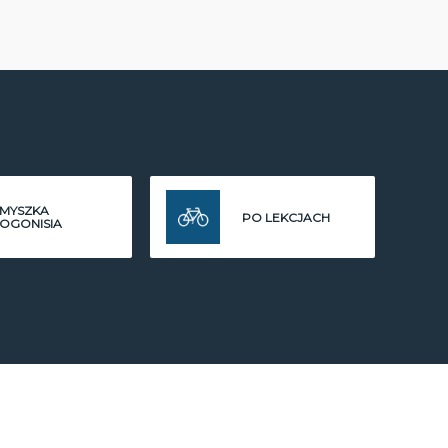
MYSZKA
PO LEKCJACH
OGONISIA