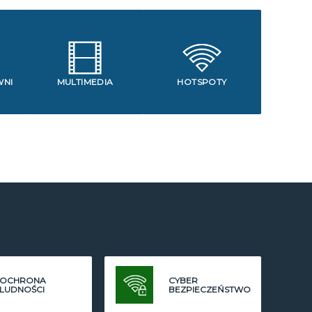
WNI
MULTIMEDIA
HOTSPOTY
OCHRONA
CYBER
LUDNOŚCI
BEZPIECZEŃSTWO