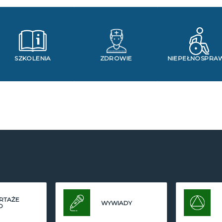
SZKOLENIA
ZDROWIE
NIEPEŁNOSPRA
RTAŻE
WYWIADY
O