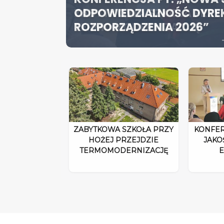
ZABYTKOWA SZKOŁA PRZY 
ODPOWIEDZIALNOŚĆ DYRE
SZCZECIN ROZWIJA EDUK
TERMOMODERNIZACJĘ
ROZPORZĄDZENIA 2026”
SPECJALISTYCZNE CENTR
ZABYTKOWA SZKOŁA PRZY
KONFER
HOŻEJ PRZEJDZIE
JAKO
TERMOMODERNIZACJĘ
E