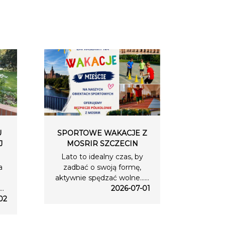
U
SPORTOWE WAKACJE Z
J
MOSRIR SZCZECIN
Lato to idealny czas, by
a
zadbać o swoją formę,
aktywnie spędzać wolne…...
..
2026-07-01
02