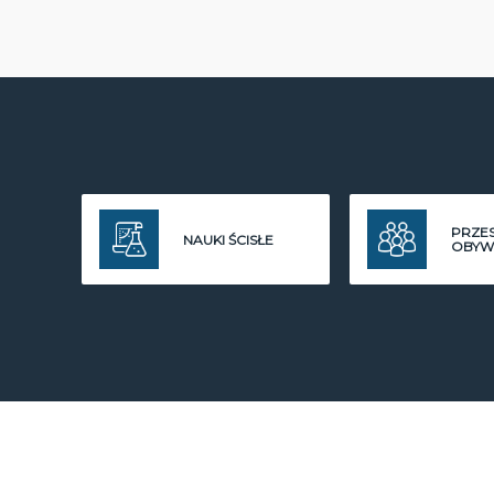
PRZE
NAUKI ŚCISŁE
OBYW