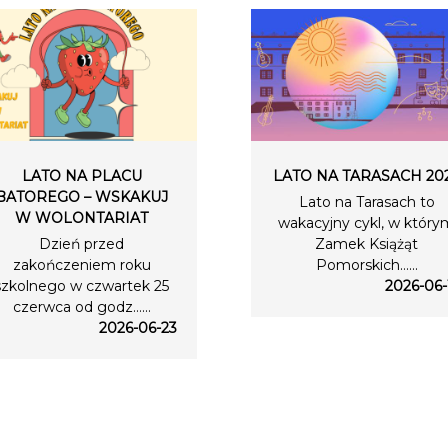
LATO NA PLACU
LATO NA TARASACH 20
BATOREGO – WSKAKUJ
Lato na Tarasach to
W WOLONTARIAT
wakacyjny cykl, w który
Dzień przed
Zamek Książąt
zakończeniem roku
Pomorskich…...
szkolnego w czwartek 25
2026-06-
czerwca od godz…...
2026-06-23