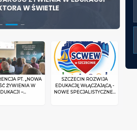
HOŻEJ PRZEJDZIE
KTORA W ŚWIETLE
ACJĘ WŁĄCZAJĄCĄ - NOWE
UM ROZPOCZYNA DZIAŁALNOŚĆ
ENCJA PT. „NOWA
SZCZECIN ROZWIJA
ŚĆ ŻYWIENIA W
EDUKACJĘ WŁĄCZAJĄCĄ -
DUKACJI –…
NOWE SPECJALISTYCZNE…