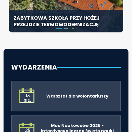
KONFERENCJA PT. „NOWA JAKOŚĆ
SZCZECIN ROZWIJA EDUKACJĘ
ŻYWIENIA W EDUKACJI –
WŁĄCZAJĄCĄ - NOWE
ZABYTKOWA SZKOŁA PRZY HOŻEJ
ODPOWIEDZIALNOŚĆ DYREKTORA W
SPECJALISTYCZNE CENTRUM
PRZEJDZIE TERMOMODERNIZACJĘ
ŚWIETLE ROZPORZĄDZENIA 2026”
ROZPOCZYNA DZIAŁALNOŚĆ
WYDARZENIA
13
Warsztat dla wolontariuszy
SIE.
Moc Naukowców 2026 -
25
Interdyscyplinarne święto nauki