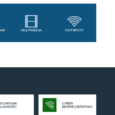
WNI
MULTIMEDIA
HOTSPOTY
OCHRONA
CYBER
LUDNOŚCI
BEZPIECZEŃSTWO