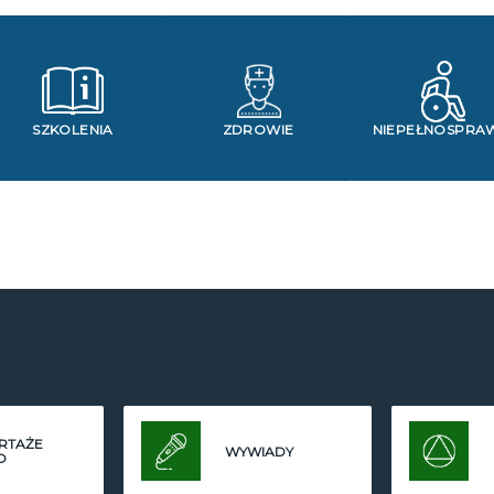
SZKOLENIA
ZDROWIE
NIEPEŁNOSPRA
RTAŻE
WYWIADY
O