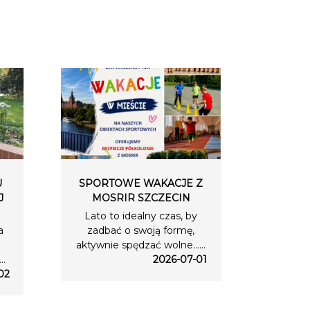
U
SPORTOWE WAKACJE Z
J
MOSRIR SZCZECIN
Lato to idealny czas, by
a
zadbać o swoją formę,
aktywnie spędzać wolne…...
..
2026-07-01
02