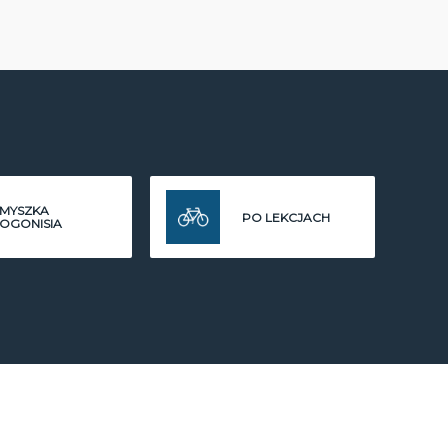
MYSZKA
PO LEKCJACH
OGONISIA