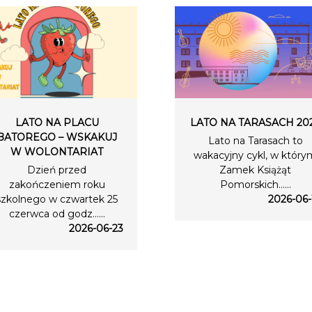
LATO NA PLACU
LATO NA TARASACH 20
BATOREGO – WSKAKUJ
Lato na Tarasach to
W WOLONTARIAT
wakacyjny cykl, w który
Dzień przed
Zamek Książąt
zakończeniem roku
Pomorskich…...
szkolnego w czwartek 25
2026-06-
czerwca od godz…...
2026-06-23