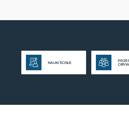
PRZE
NAUKI ŚCISŁE
OBYW