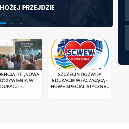
HOŻEJ PRZEJDZIE
KTORA W ŚWIETLE
ACJĘ WŁĄCZAJĄCĄ - NOWE
UM ROZPOCZYNA DZIAŁALNOŚĆ
ENCJA PT. „NOWA
SZCZECIN ROZWIJA
ŚĆ ŻYWIENIA W
EDUKACJĘ WŁĄCZAJĄCĄ -
DUKACJI –…
NOWE SPECJALISTYCZNE…