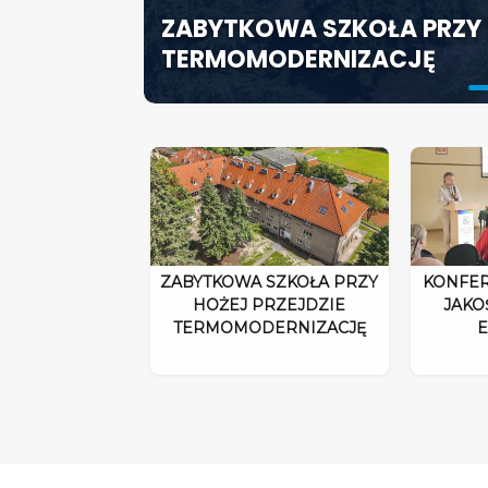
ZABYTKOWA SZKOŁA PRZY 
ODPOWIEDZIALNOŚĆ DYRE
SZCZECIN ROZWIJA EDUK
TERMOMODERNIZACJĘ
ROZPORZĄDZENIA 2026”
SPECJALISTYCZNE CENTR
ZABYTKOWA SZKOŁA PRZY
KONFER
HOŻEJ PRZEJDZIE
JAKO
TERMOMODERNIZACJĘ
E