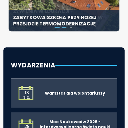
KONFERENCJA PT. „NOWA JAKOŚĆ
SZCZECIN ROZWIJA EDUKACJĘ
ŻYWIENIA W EDUKACJI –
WŁĄCZAJĄCĄ - NOWE
ZABYTKOWA SZKOŁA PRZY HOŻEJ
ODPOWIEDZIALNOŚĆ DYREKTORA W
SPECJALISTYCZNE CENTRUM
PRZEJDZIE TERMOMODERNIZACJĘ
ŚWIETLE ROZPORZĄDZENIA 2026”
ROZPOCZYNA DZIAŁALNOŚĆ
WYDARZENIA
13
Warsztat dla wolontariuszy
SIE.
Moc Naukowców 2026 -
25
Interdyscyplinarne święto nauki