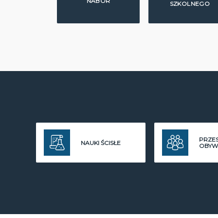
NABÓR
SZKOLNEGO
PRZE
NAUKI ŚCISŁE
OBYW