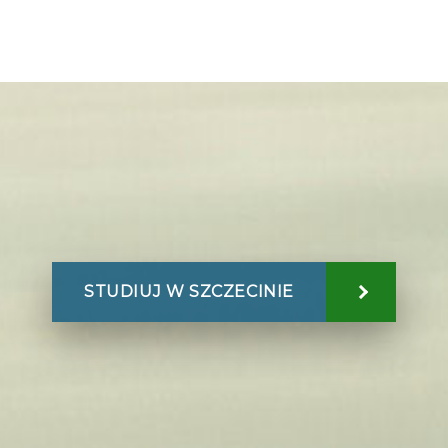
STUDIUJ W SZCZECINIE