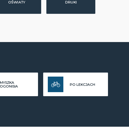
OŚWIATY
DRUKI
MYSZKA
PO LEKCJACH
OGONISIA