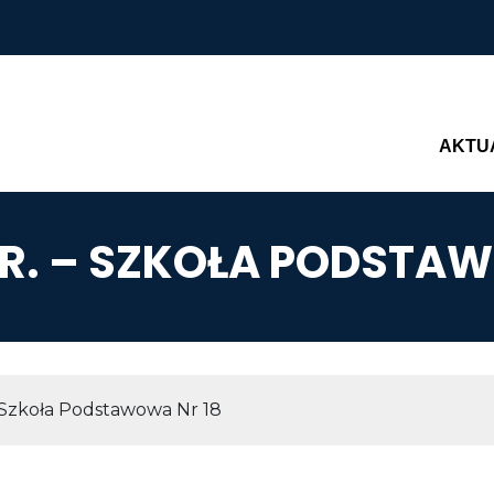
Main n
AKTU
7 R. – SZKOŁA PODSTA
AWIGACYJNA
– Szkoła Podstawowa Nr 18