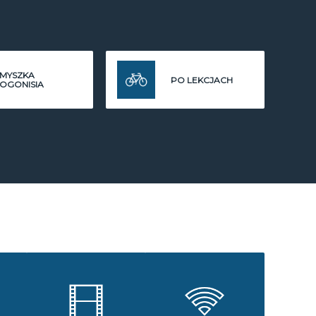
MYSZKA
PO LEKCJACH
OGONISIA