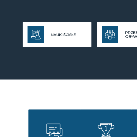
PRZE
NAUKI ŚCISŁE
OBYW