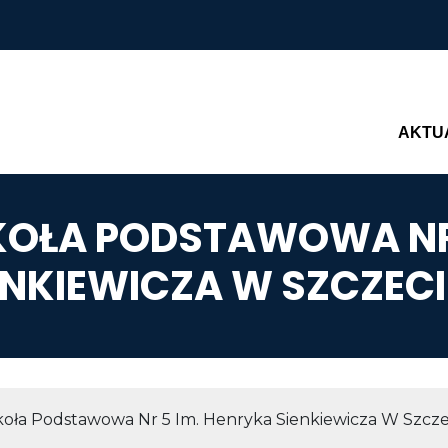
Main n
AKTU
SZKOŁA PODSTAWOWA NR
ENKIEWICZA W SZCZECI
AWIGACYJNA
zkoła Podstawowa Nr 5 Im. Henryka Sienkiewicza W Szcze