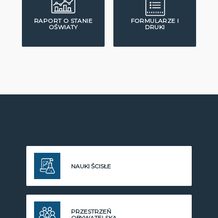
RAPORT O STANIE
FORMULARZE I
OŚWIATY
DRUKI
NAUKI ŚCISŁE
PRZESTRZEŃ
OBYWATELSKA