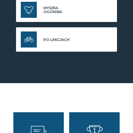
MYSZKA
OGONISIA
PO LEKCJACH