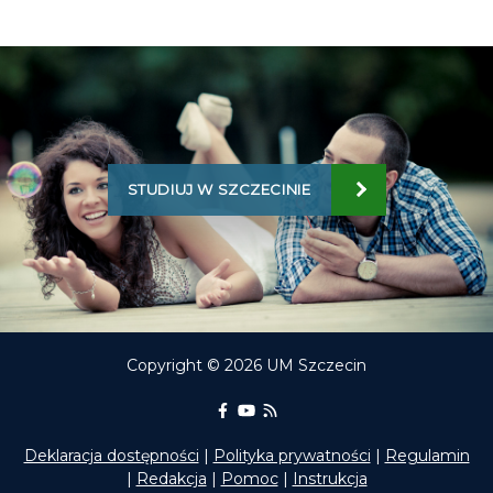
STUDIUJ W SZCZECINIE
Copyright © 2026 UM Szczecin
Portal Edukacyjny na Facebooku
kanał Youtube Portalu Edukac
RSS aktualności Portalu E
Deklaracja dostępności
|
Polityka prywatności
|
Regulamin
|
Redakcja
|
Pomoc
|
Instrukcja