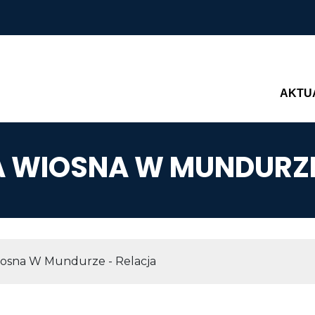
Main n
AKTU
A WIOSNA W MUNDURZE
AWIGACYJNA
osna W Mundurze - Relacja