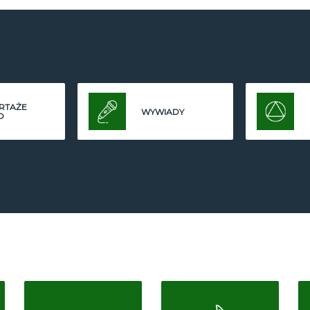
RTAŻE
WYWIADY
O