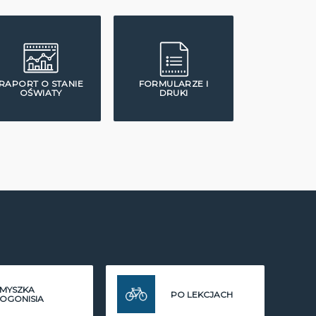
RAPORT O STANIE
FORMULARZE I
OŚWIATY
DRUKI
MYSZKA
PO LEKCJACH
OGONISIA