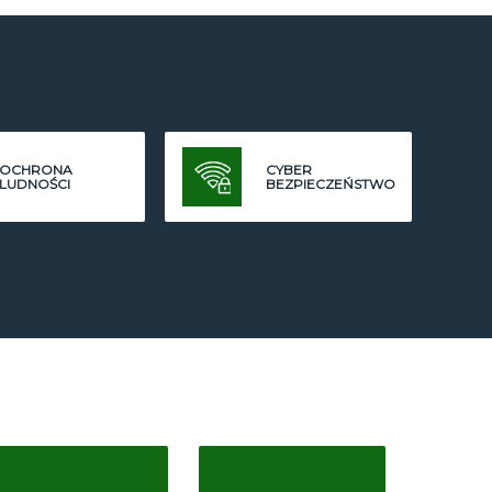
OCHRONA
CYBER
LUDNOŚCI
BEZPIECZEŃSTWO