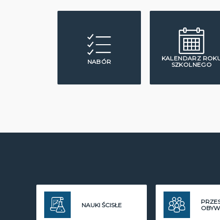
KALENDARZ ROK
NABÓR
SZKOLNEGO
PRZE
NAUKI ŚCISŁE
OBYW