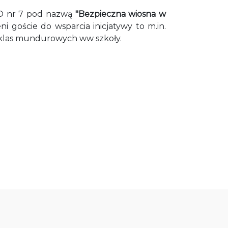
LO nr 7 pod nazwą
"Bezpieczna wiosna w
 goście do wsparcia inicjatywy to m.in.
z klas mundurowych ww szkoły.