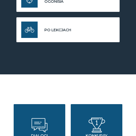
OGONISIA
PO LEKCJACH
DIALOGI
KONKURSY