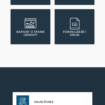
RAPORT O STANIE
FORMULARZE I
OŚWIATY
DRUKI
NAUKI ŚCISŁE