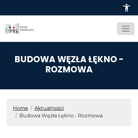
Przejdź do treści
BUDOWA WĘZŁA ŁĘKNO -
ROZMOWA
ŚCIEŻKA NAWIGACYJNA
Home
Aktualności
Budowa Węzła Łękno - Rozmowa