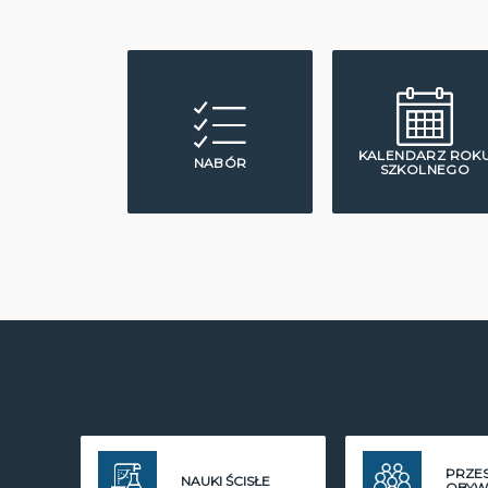
KALENDARZ ROK
NABÓR
SZKOLNEGO
PRZE
NAUKI ŚCISŁE
OBYW