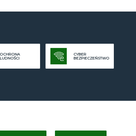
OCHRONA
CYBER
LUDNOŚCI
BEZPIECZEŃSTWO