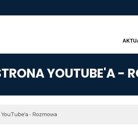
Main n
AKTU
STRONA YOUTUBE'A -
AWIGACYJNA
a YouTube'a - Rozmowa