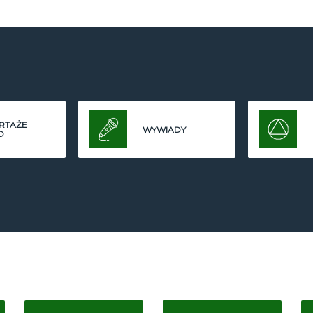
RTAŻE
WYWIADY
O