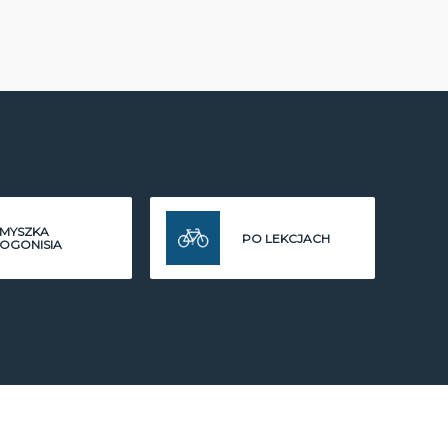
MYSZKA
PO LEKCJACH
OGONISIA