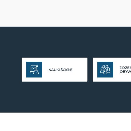
PRZE
NAUKI ŚCISŁE
OBYW