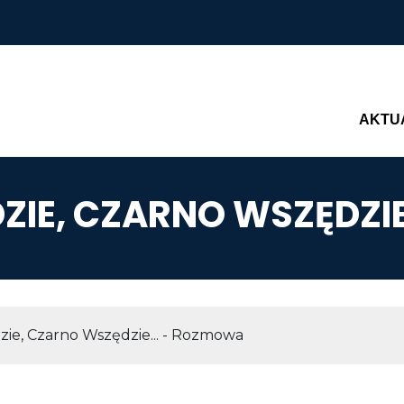
Main n
AKTU
ZIE, CZARNO WSZĘDZIE
AWIGACYJNA
ie, Czarno Wszędzie... - Rozmowa