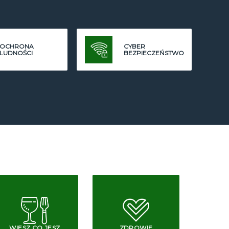
OCHRONA
CYBER
LUDNOŚCI
BEZPIECZEŃSTWO
WIESZ CO JESZ
ZDROWIE