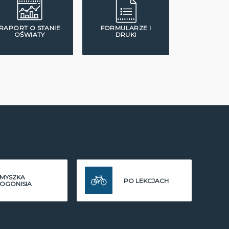
RAPORT O STANIE
FORMULARZE I
OŚWIATY
DRUKI
MYSZKA
PO LEKCJACH
OGONISIA