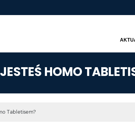
Main n
AKTU
 JESTEŚ HOMO TABLETI
AWIGACYJNA
mo Tabletisem?