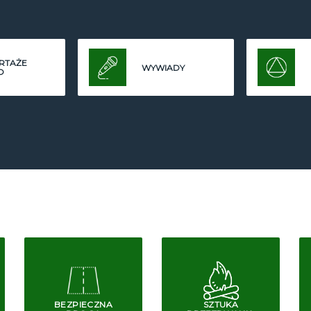
RTAŻE
WYWIADY
O
BEZPIECZNA
SZTUKA