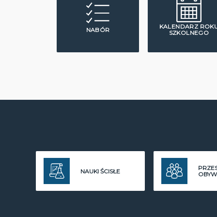
KALENDARZ ROK
NABÓR
SZKOLNEGO
PRZE
NAUKI ŚCISŁE
OBYW