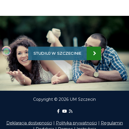
STUDIUJ W SZCZECINIE
Copyright © 2026 UM Szczecin
Portal Edukacyjny na Facebooku
kanał Youtube Portalu Edukac
RSS aktualności Portalu E
Deklaracja dostępności
|
Polityka prywatności
|
Regulamin