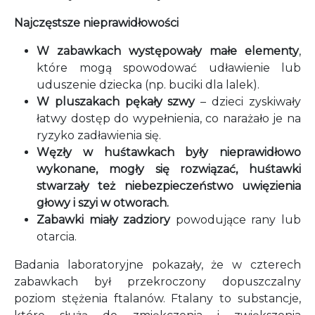
Najczęstsze nieprawidłowości
W zabawkach występowały małe elementy
,
które mogą spowodować udławienie lub
uduszenie dziecka (np. buciki dla lalek).
W pluszakach pękały szwy
– dzieci zyskiwały
łatwy dostęp do wypełnienia, co narażało je na
ryzyko zadławienia się.
Węzły w huśtawkach były nieprawidłowo
wykonane, mogły się rozwiązać, huśtawki
stwarzały też niebezpieczeństwo uwięzienia
głowy i szyi w otworach.
Zabawki miały zadziory
powodujące rany lub
otarcia.
Badania laboratoryjne pokazały, że w czterech
zabawkach był przekroczony dopuszczalny
poziom stężenia ftalanów. Ftalany to substancje,