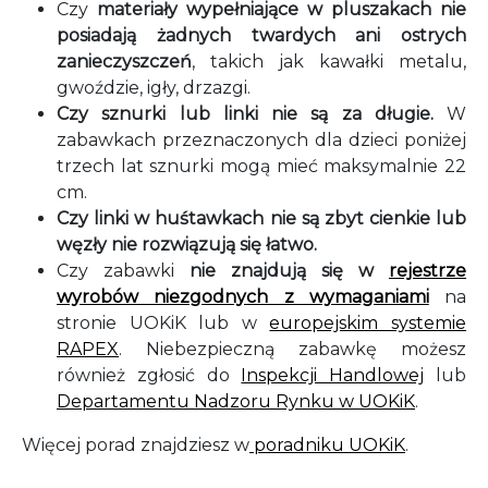
Czy
materiały wypełniające w pluszakach nie
posiadają żadnych twardych ani ostrych
zanieczyszczeń
, takich jak kawałki metalu,
gwoździe, igły, drzazgi.
Czy sznurki lub linki nie są za długie.
W
zabawkach przeznaczonych dla dzieci poniżej
trzech lat sznurki mogą mieć maksymalnie 22
cm.
Czy linki w huśtawkach nie są zbyt cienkie lub
węzły nie rozwiązują się łatwo.
Czy zabawki
nie znajdują się w
rejestrze
wyrobów niezgodnych z wymaganiami
na
stronie UOKiK lub w
europejskim systemie
RAPEX
. Niebezpieczną zabawkę możesz
również zgłosić do
Inspekcji Handlowej
lub
Departamentu Nadzoru Rynku w UOKiK
.
Więcej porad znajdziesz w
poradniku UOKiK
.