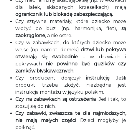
Czy mechanizmy składające się (np. w wózkach
dla lalek, składanych krzesełkach) mają
ogranicznik lub blokadę zabezpieczającą.
Czy sztywne materiały, które dziecko może
włożyć do buzi (np. harmonijka, flet),
są
zaokrąglone
, a nie ostre.
Czy w zabawkach, do których dziecko może
wejść (np. namiot, domek)
drzwi lub pokrywa
otwierają się swobodnie
– w drzwiach i
pokrywach
nie powinno być guzików czy
zamków błyskawicznych
.
Czy producent dołączył
instrukcję
. Jeśli
produkt trzeba złożyć, niezbędna jest
instrukcja montażu w języku polskim.
Czy na zabawkach są ostrzeżenia
. Jeśli tak, to
stosuj się do nich.
Czy zabawki, zwłaszcza te dla najmłodszych,
nie mają małych części
. Dzieci mogłyby je
połknąć.