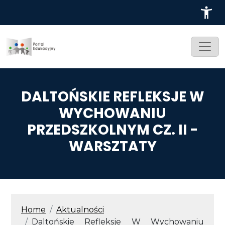
Przejdź do treści
DALTOŃSKIE REFLEKSJE W
WYCHOWANIU
PRZEDSZKOLNYM CZ. II -
WARSZTATY
ŚCIEŻKA NAWIGACYJNA
Home
Aktualności
Daltońskie Refleksje W Wychowaniu