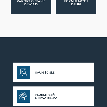
RAPORT O STANIE
FORMULARZE I
OŚWIATY
DRUKI
NAUKI ŚCISŁE
PRZESTRZEŃ
OBYWATELSKA