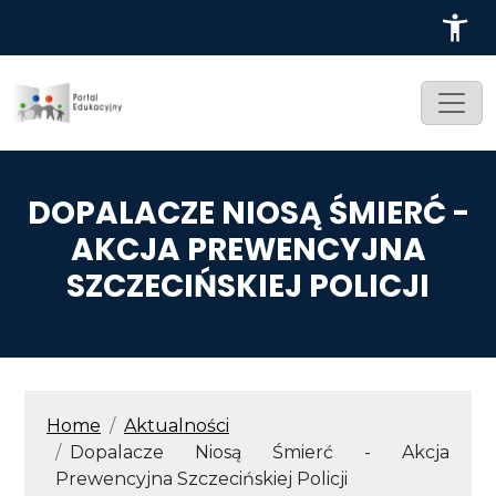
Przejdź do treści
DOPALACZE NIOSĄ ŚMIERĆ -
AKCJA PREWENCYJNA
SZCZECIŃSKIEJ POLICJI
ŚCIEŻKA NAWIGACYJNA
Home
Aktualności
Dopalacze Niosą Śmierć - Akcja
Prewencyjna Szczecińskiej Policji