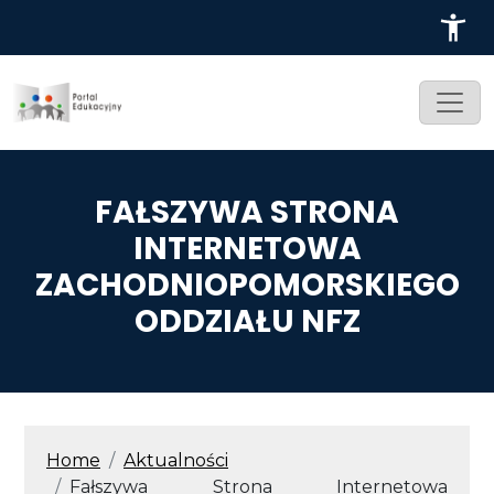
Przejdź do treści
FAŁSZYWA STRONA
INTERNETOWA
ZACHODNIOPOMORSKIEGO
ODDZIAŁU NFZ
ŚCIEŻKA NAWIGACYJNA
Home
Aktualności
Fałszywa Strona Internetowa