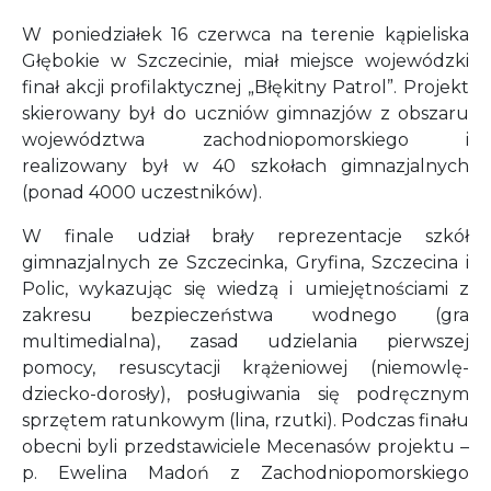
W poniedziałek 16 czerwca na terenie kąpieliska
Głębokie w Szczecinie, miał miejsce wojewódzki
finał akcji profilaktycznej „Błękitny Patrol”. Projekt
skierowany był do uczniów gimnazjów z obszaru
województwa zachodniopomorskiego i
realizowany był w 40 szkołach gimnazjalnych
(ponad 4000 uczestników).
W finale udział brały reprezentacje szkół
gimnazjalnych ze Szczecinka, Gryfina, Szczecina i
Polic, wykazując się wiedzą i umiejętnościami z
zakresu bezpieczeństwa wodnego (gra
multimedialna), zasad udzielania pierwszej
pomocy, resuscytacji krążeniowej (niemowlę-
dziecko-dorosły), posługiwania się podręcznym
sprzętem ratunkowym (lina, rzutki). Podczas finału
obecni byli przedstawiciele Mecenasów projektu –
p. Ewelina Madoń z Zachodniopomorskiego