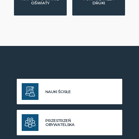
OŚWIATY
DRUKI
NAUKI ŚCISŁE
PRZESTRZEŃ
OBYWATELSKA