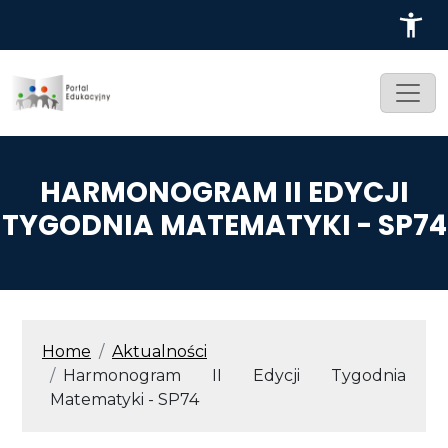
Przejdź do treści
HARMONOGRAM II EDYCJI
TYGODNIA MATEMATYKI - SP74
ŚCIEŻKA NAWIGACYJNA
Home
Aktualności
Harmonogram II Edycji Tygodnia
Matematyki - SP74