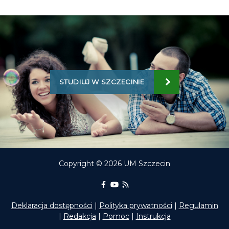
STUDIUJ W SZCZECINIE
Copyright © 2026 UM Szczecin
Portal Edukacyjny na Facebooku
kanał Youtube Portalu Edukac
RSS aktualności Portalu E
Deklaracja dostępności
|
Polityka prywatności
|
Regulamin
|
Redakcja
|
Pomoc
|
Instrukcja