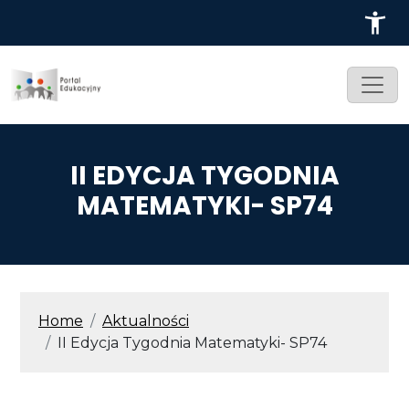
Przejdź do treści
II EDYCJA TYGODNIA
MATEMATYKI- SP74
ŚCIEŻKA NAWIGACYJNA
Home
Aktualności
II Edycja Tygodnia Matematyki- SP74