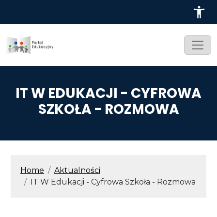
Przejdź do treści
IT W EDUKACJI - CYFROWA
SZKOŁA - ROZMOWA
ŚCIEŻKA NAWIGACYJNA
Home
Aktualności
IT W Edukacji - Cyfrowa Szkoła - Rozmowa