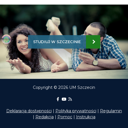
STUDIUJ W SZCZECINIE
Copyright © 2026 UM Szczecin
Portal Edukacyjny na Facebooku
kanał Youtube Portalu Edukac
RSS aktualności Portalu E
Deklaracja dostępności
|
Polityka prywatności
|
Regulamin
|
Redakcja
|
Pomoc
|
Instrukcja