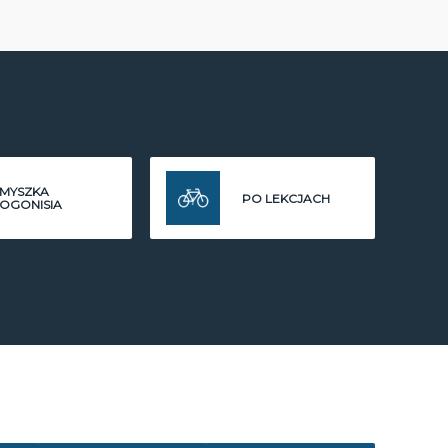
MYSZKA
PO LEKCJACH
OGONISIA