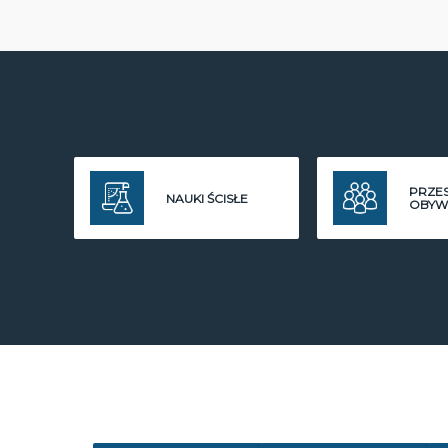
PRZE
NAUKI ŚCISŁE
OBYW