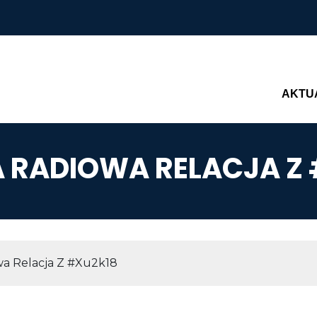
Main n
AKTU
 RADIOWA RELACJA Z
AWIGACYJNA
wa Relacja Z #Xu2k18