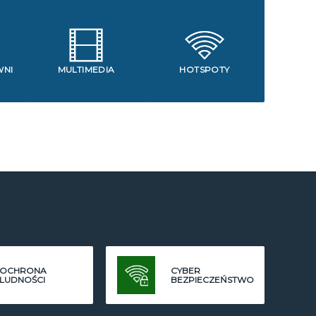
WNI
MULTIMEDIA
HOTSPOTY
OCHRONA
CYBER
LUDNOŚCI
BEZPIECZEŃSTWO