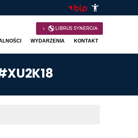
LIBRUS SYNERGIA
avigation
ALNOŚCI
WYDARZENIA
KONTAKT
 #XU2K18