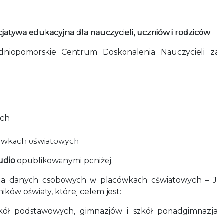
nicjatywa edukacyjna dla nauczycieli, uczniów i rodziców
niopomorskie Centrum Doskonalenia Nauczycieli za
ych
ówkach oświatowych
audio
opublikowanymi poniżej.
na danych osobowych w placówkach oświatowych – Je
ików oświaty, której celem jest:
zkół podstawowych, gimnazjów i szkół ponadgimnazj