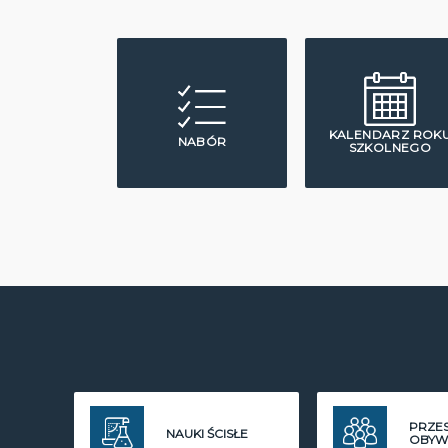
KALENDARZ ROK
NABÓR
SZKOLNEGO
PRZE
NAUKI ŚCISŁE
OBYW