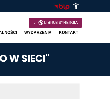
LIBRUS SYNERGIA
avigation
ALNOŚCI
WYDARZENIA
KONTAKT
 W SIECI"