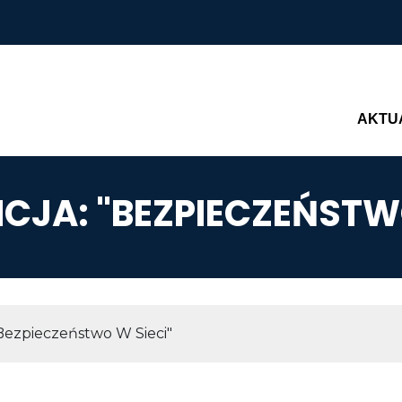
Main n
AKTU
CJA: "BEZPIECZEŃSTWO
AWIGACYJNA
Bezpieczeństwo W Sieci"