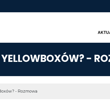
Main n
AKTU
C YELLOWBOXÓW? - R
AWIGACYJNA
wBoxów? - Rozmowa