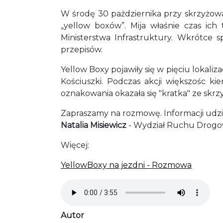
W środę 30 października przy skrzyżowan
„yellow boxów”. Mija właśnie czas ic
Ministerstwa Infrastruktury. Wkrótce 
przepisów.
Yellow Boxy pojawiły się w pięciu lokaliz
Kościuszki. Podczas akcji większośc k
oznakowania okazała się "kratka" ze skrz
Zapraszamy na rozmowę. Informacji udzi
Natalia Misiewicz
- Wydział Ruchu Drogowe
Więcej:
YellowBoxy na jezdni - Rozmowa
Audio file
Autor