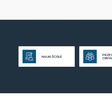
PRZE
NAUKI ŚCISŁE
OBYW