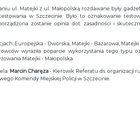
iu ul. Matejki z ul. Małopolską rozdawane były gadżet
h testowania w Szczecinie. Było to oznakowanie tes
sporządzona zostanie opinia dot. zasadności i skutecz
acjach: Europejska - Dworska, Matejki - Bazarowa, Matejk
ierowców wyraziła poparcie wykorzystania tego typu oz
yżowania Matejki - Małopolska.
ela:
Marcin Charęza
- Kierowik Referatu ds. organizacji r
go Komendy Miejskiej Policji w Szczecinie.