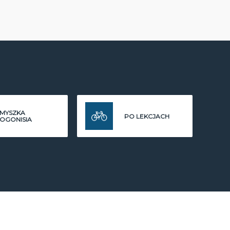
MYSZKA
PO LEKCJACH
OGONISIA