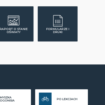
RAPORT O STANIE
FORMULARZE I
OŚWIATY
DRUKI
MYSZKA
PO LEKCJACH
OGONISIA