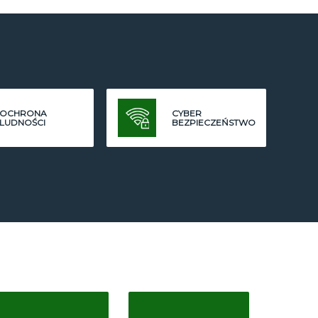
OCHRONA
CYBER
LUDNOŚCI
BEZPIECZEŃSTWO