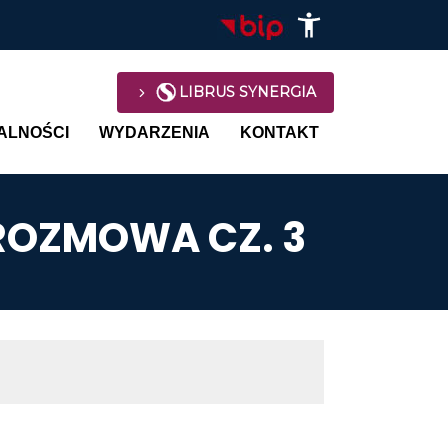
LIBRUS SYNERGIA
avigation
ALNOŚCI
WYDARZENIA
KONTAKT
ROZMOWA CZ. 3