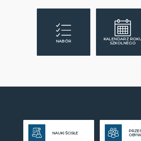
KALENDARZ ROK
NABÓR
SZKOLNEGO
PRZE
NAUKI ŚCISŁE
OBYW