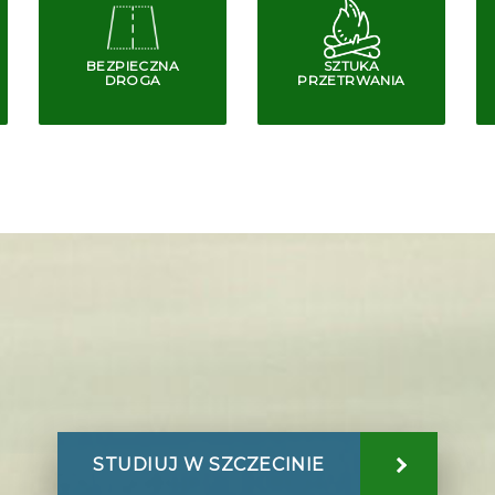
BEZPIECZNA
SZTUKA
DROGA
PRZETRWANIA
STUDIUJ W SZCZECINIE