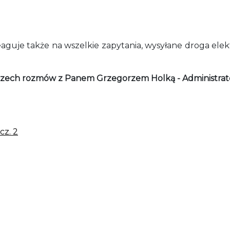
eaguje także na wszelkie zapytania, wysyłane droga elek
 trzech rozmów z Panem Grzegorzem Holką - Administra
cz. 2