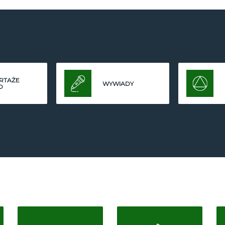
RTAŻE
WYWIADY
O