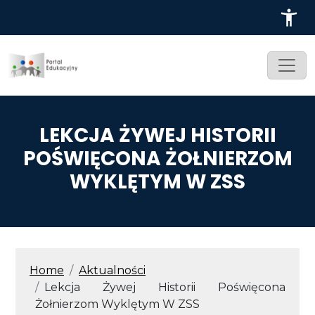
Przejdź do treści
LEKCJA ŻYWEJ HISTORII
POŚWIĘCONA ŻOŁNIERZOM
WYKLĘTYM W ZSS
ŚCIEŻKA NAWIGACYJNA
Home
Aktualności
Lekcja Żywej Historii Poświęcona
Żołnierzom Wyklętym W ZSS