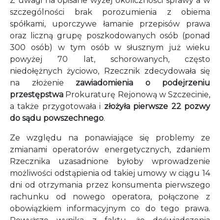
Z uwagi na opisane wyżej okoliczności sprawy a w
szczególności brak porozumienia z obiema
spółkami, uporczywe łamanie przepisów prawa
oraz liczną grupę poszkodowanych osób (ponad
300 osób) w tym osób w słusznym już wieku
powyżej 70 lat, schorowanych, często
niedołężnych życiowo, Rzecznik zdecydowała się
na złożenie
zawiadomienia o podejrzeniu
przestępstwa
Prokuraturę Rejonową w Szczecinie,
a także przygotowała i
złożyła pierwsze 22 pozwy
do sądu powszechnego
.
Ze względu na ponawiające się problemy ze
zmianami operatorów energetycznych, zdaniem
Rzecznika uzasadnione byłoby wprowadzenie
możliwości odstąpienia od takiej umowy w ciągu 14
dni od otrzymania przez konsumenta pierwszego
rachunku od nowego operatora, połączone z
obowiązkiem informacyjnym co do tego prawa.