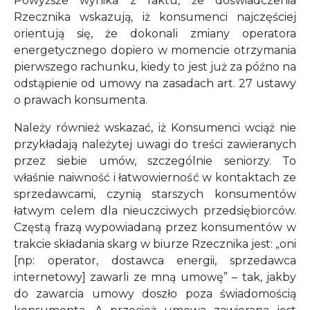
Powyższe wynika z faktu, że doświadczenia
Rzecznika wskazują, iż konsumenci najczęściej
orientują się, że dokonali zmiany operatora
energetycznego dopiero w momencie otrzymania
pierwszego rachunku, kiedy to jest już za późno na
odstąpienie od umowy na zasadach art. 27 ustawy
o prawach konsumenta.
Należy również wskazać, iż Konsumenci wciąż nie
przykładają należytej uwagi do treści zawieranych
przez siebie umów, szczególnie seniorzy. To
właśnie naiwność i łatwowierność w kontaktach ze
sprzedawcami, czynią starszych konsumentów
łatwym celem dla nieuczciwych przedsiębiorców.
Częstą frazą wypowiadaną przez konsumentów w
trakcie składania skarg w biurze Rzecznika jest: „oni
[np: operator, dostawca energii, sprzedawca
internetowy] zawarli ze mną umowę” – tak, jakby
do zawarcia umowy doszło poza świadomością