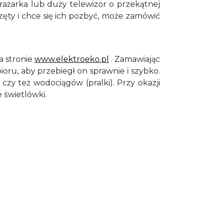
rażarka lub duży telewizor o przekątnej
zęty i chce się ich pozbyć, może zamówić
a stronie
www.elektroeko.pl
. Zamawiając
ru, aby przebiegł on sprawnie i szybko.
 czy też wodociągów (pralki). Przy okazji
 świetlówki.