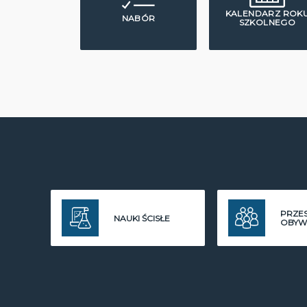
KALENDARZ ROK
NABÓR
SZKOLNEGO
PRZE
NAUKI ŚCISŁE
OBYW