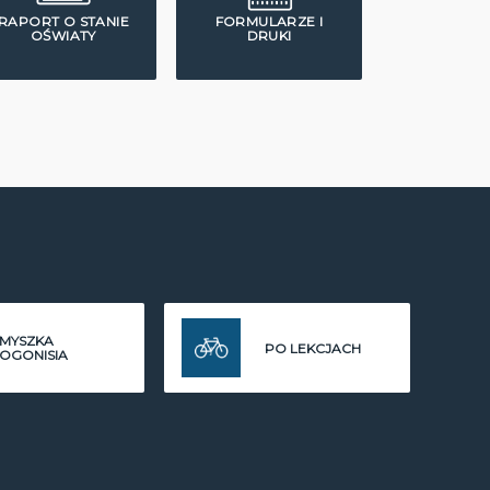
RAPORT O STANIE
FORMULARZE I
OŚWIATY
DRUKI
MYSZKA
PO LEKCJACH
OGONISIA