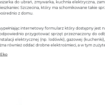
suszarka do ubrań, zmywarka, kuchnia elektryczna, zam
ieszkaniec Szczecina, który ma schomikowane takie spr
pośrednio z domu.
ypełniając internetowy formularz który dostępny jest n
 odpowiednio przygotować sprzęt przeznaczony do odbio
talacji elektrycznej (np. lodówki), gazowej (kuchenki),
a również oddać drobne elektrośmieci, a w tym zużyte
oEko