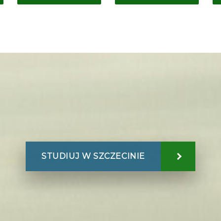
STUDIUJ W SZCZECINIE