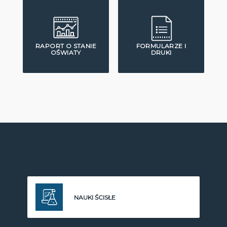
RAPORT O STANIE
FORMULARZE I
OŚWIATY
DRUKI
NAUKI ŚCISŁE