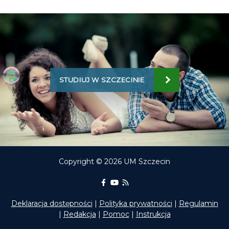
STUDIUJ W SZCZECINIE
Copyright © 2026 UM Szczecin
Portal Edukacyjny na Facebooku
kanał Youtube Portalu Edukac
RSS aktualności Portalu E
Deklaracja dostępności
|
Polityka prywatności
|
Regulamin
|
Redakcja
|
Pomoc
|
Instrukcja