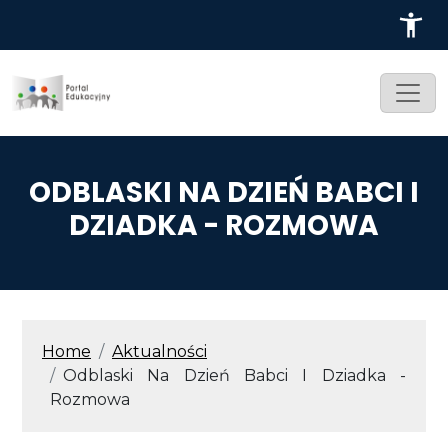
Przejdź do treści
ODBLASKI NA DZIEŃ BABCI I
DZIADKA - ROZMOWA
ŚCIEŻKA NAWIGACYJNA
Home
Aktualności
Odblaski Na Dzień Babci I Dziadka -
Rozmowa