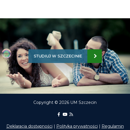
STUDIUJ W SZCZECINIE
Copyright © 2026 UM Szczecin
Portal Edukacyjny na Facebooku
kanał Youtube Portalu Edukac
RSS aktualności Portalu E
Deklaracja dostępności
|
Polityka prywatności
|
Regulamin