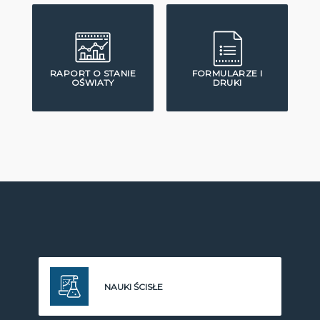
RAPORT O STANIE
FORMULARZE I
OŚWIATY
DRUKI
NAUKI ŚCISŁE