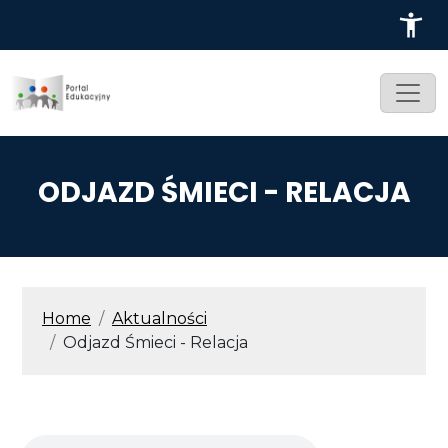
Przejdź do treści
ODJAZD ŚMIECI - RELACJA
ŚCIEŻKA NAWIGACYJNA
Home
Aktualności
Odjazd Śmieci - Relacja
Audio file