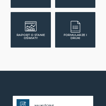
RAPORT O STANIE
FORMULARZE I
OŚWIATY
DRUKI
NAUKI ŚCISŁE