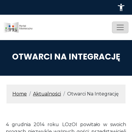
Przejdź do treści
OTWARCI NA INTEGRACJĘ
ŚCIEŻKA NAWIGACYJNA
Home
Aktualności
Otwarci Na Integrację
4 grudnia 2014 roku LOzOI powitało w swoich
progach niezwykle ważnych gości: przedstawicieli