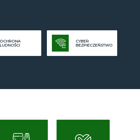
OCHRONA
CYBER
LUDNOŚCI
BEZPIECZEŃSTWO