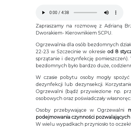
Audio file
Zapraszamy na rozmowę z Adrianą Brze
Dworakiem- Kierownikiem SCPU.
Ogrzewalnia dla osób bezdomnych działa
22-23 w Szczecinie w okresie
od 8 stycz
sprzątanie i dezynfekcję pomieszczeń)
bezdomnych było bardzo duże, codzienni
W czasie pobytu osoby mogły spożyć c
dezynfekcji lub dezynsekcji. Korzysta
Ogrzewalni (bądź przywiezione np. prz
osobowych oraz poświadczały własnorę
Osoby przebywające w Ogrzewalni
m
podejmowania czynności pozwalających 
W wielu wypadkach przyniosło to oczeki