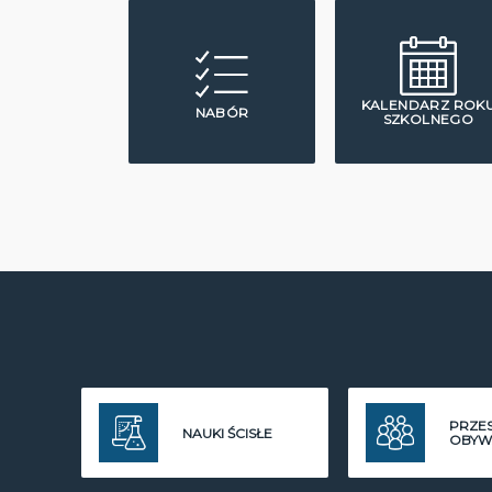
KALENDARZ ROK
NABÓR
SZKOLNEGO
PRZE
NAUKI ŚCISŁE
OBYW