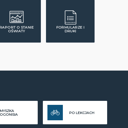
RAPORT O STANIE
FORMULARZE I
OŚWIATY
DRUKI
MYSZKA
PO LEKCJACH
OGONISIA