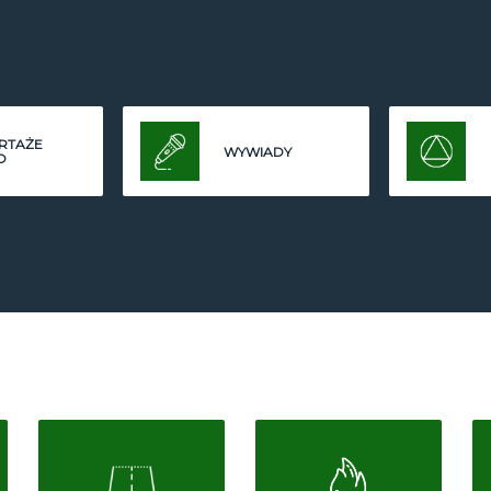
RTAŻE
WYWIADY
O