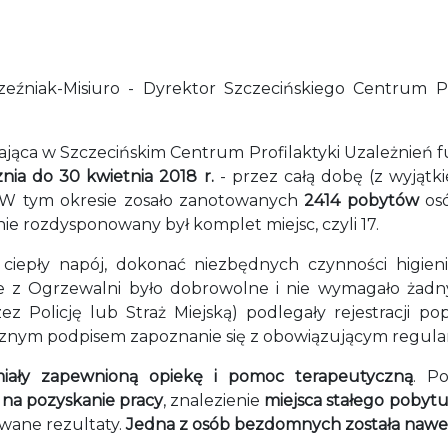
źniak-Misiuro - Dyrektor Szczecińskiego Centrum Pr
jąca w Szczecińskim Centrum Profilaktyki Uzależnień fu
nia do 30 kwietnia 2018 r.
- przez całą dobę (z wyjątk
. W tym okresie zosało zanotowanych
2414 pobytów
osó
e rozdysponowany był komplet miejsc, czyli 17.
iepły napój, dokonać niezbędnych czynności higien
nie z Ogrzewalni było dobrowolne i nie wymagało ża
ez Policję lub Straż Miejską) podlegały rejestracji
cznym podpisem zapoznanie się z obowiązującym regul
iały zapewnioną opiekę i pomoc terapeutyczną
. P
na pozyskanie pracy
, znalezienie
miejsca stałego pobyt
wane rezultaty.
Jedna z osób bezdomnych została nawe